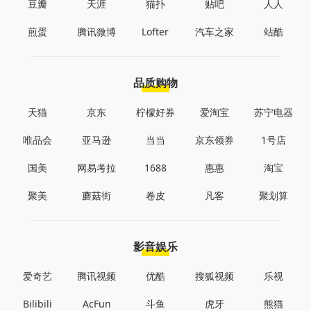
豆瓣
天涯
猫扑
贴吧
人人
煎蛋
腾讯微博
Lofter
汽车之家
站酷
品质购物
天猫
京东
柠檬好券
爱淘宝
苏宁电器
唯品会
亚马逊
当当
京东领券
1号店
国美
网易考拉
1688
惠惠
淘宝
聚美
蘑菇街
卷皮
凡客
聚划算
影音娱乐
爱奇艺
腾讯视频
优酷
搜狐视频
乐视
Bilibili
AcFun
斗鱼
虎牙
熊猫